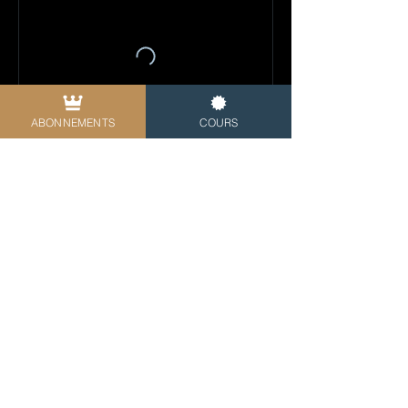
ABONNEMENTS
COURS
Réserver
Coordonnées
1 Avenue de la Pointe Rouge, Marseille,
France
0782410466
yohann.drai@hotmail.fr